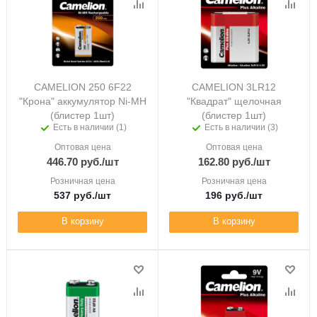
CAMELION 250 6F22
CAMELION 3LR12
"Крона" аккумулятор Ni-MH
"Квадрат" щелочная
(блистер 1шт)
(блистер 1шт)
Есть в наличии (1)
Есть в наличии (3)
Оптовая цена
Оптовая цена
446.70
руб.
/шт
162.80
руб.
/шт
Розничная цена
Розничная цена
537
руб.
/шт
196
руб.
/шт
В корзину
В корзину