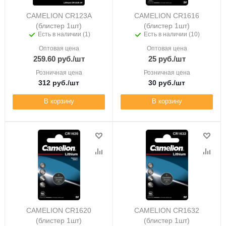
CAMELION CR123A
CAMELION CR1616
(блистер 1шт)
(блистер 1шт)
Есть в наличии (1)
Есть в наличии (10)
Оптовая цена
Оптовая цена
259.60
руб.
/шт
25
руб.
/шт
Розничная цена
Розничная цена
312
руб.
/шт
30
руб.
/шт
В корзину
В корзину
CAMELION CR1620
CAMELION CR1632
(блистер 1шт)
(блистер 1шт)