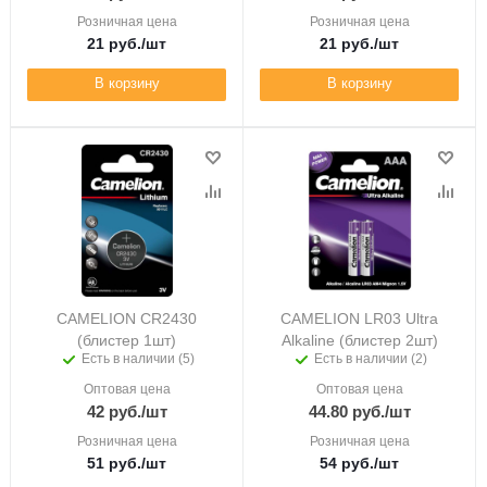
Розничная цена
Розничная цена
21
руб.
/шт
21
руб.
/шт
В корзину
В корзину
CAMELION CR2430
CAMELION LR03 Ultra
(блистер 1шт)
Alkaline (блистер 2шт)
Есть в наличии (5)
Есть в наличии (2)
Оптовая цена
Оптовая цена
42
руб.
/шт
44.80
руб.
/шт
Розничная цена
Розничная цена
51
руб.
/шт
54
руб.
/шт