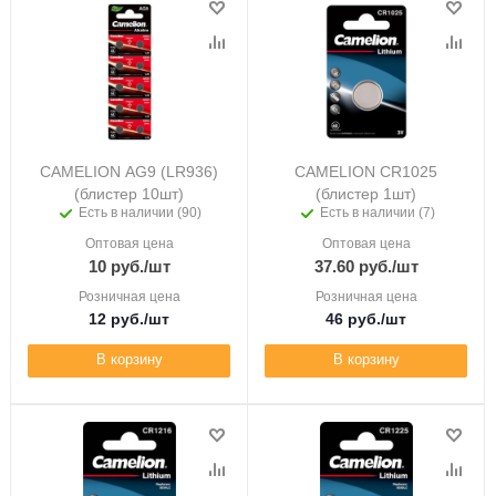
CAMELION AG9 (LR936)
CAMELION CR1025
(блистер 10шт)
(блистер 1шт)
Есть в наличии (90)
Есть в наличии (7)
Оптовая цена
Оптовая цена
10
руб.
/шт
37.60
руб.
/шт
Розничная цена
Розничная цена
12
руб.
/шт
46
руб.
/шт
В корзину
В корзину