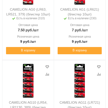
CAMELION AG0 (LR63,
CAMELION AG1 (LR621)
LR521, 379) (блистер 10шт)
(блистер 10шт)
Есть в наличии (310)
Есть в наличии (230)
Оптовая цена
Оптовая цена
7.50
руб.
/шт
7
руб.
/шт
Розничная цена
Розничная цена
9
руб.
/шт
9
руб.
/шт
В корзину
В корзину
CAMELION AG10 (LR54,
CAMELION AG11 (LR721)
LR1130, 389) (блистер
(блистер 10шт)