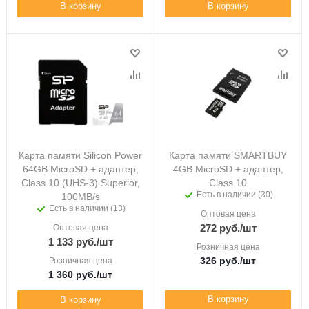
В корзину
В корзину
Карта памяти Silicon Power
Карта памяти SMARTBUY
64GB MicroSD + адаптер,
4GB MicroSD + адаптер,
Class 10 (UHS-3) Superior,
Class 10
Есть в наличии (30)
100MB/s
Есть в наличии (13)
Оптовая цена
272
руб.
/шт
Оптовая цена
1 133
руб.
/шт
Розничная цена
326
руб.
/шт
Розничная цена
1 360
руб.
/шт
В корзину
В корзину