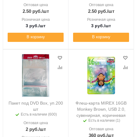
Оптовая цена
Оптовая цена
2.50
руб.
/шт
2.50
руб.
/шт
Розничная цена
Розничная цена
3
руб.
/шт
3
руб.
/шт
В корзину
В корзину
Пакет под DVD Box, уп.200
Флеш-карта MIREX 16GB
шт
Monkey Brown, USB 2.0,
Есть в наличии (600)
сувенирная, коричневая
Есть в наличии (1)
Оптовая цена
2
руб.
/шт
Оптовая цена
360
руб.
/шт