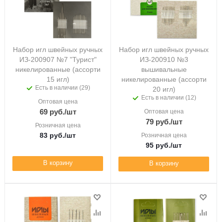
Набор игл швейных ручных
Набор игл швейных ручных
ИЗ-200907 №7 "Турист"
ИЗ-200910 №3
никелированные (ассорти
вышивальные
15 игл)
никелированные (ассорти
Есть в наличии (29)
20 игл)
Есть в наличии (12)
Оптовая цена
69
руб.
/шт
Оптовая цена
79
руб.
/шт
Розничная цена
83
руб.
/шт
Розничная цена
95
руб.
/шт
В корзину
В корзину