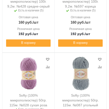
микрополиэстер) 100г.
микрополиэстер) 100г.
9,2м. №428 средне-серый
9,2м. №597 корица
Есть в наличии (5)
Есть в наличии (5)
Оптовая цена
Оптовая цена
160
руб.
/шт
160
руб.
/шт
Розничная цена
Розничная цена
192
руб.
/шт
192
руб.
/шт
В корзину
В корзину
Softy (100%
Softy (100%
микрополиэстер) 50гр.
микрополиэстер) 50гр.
115м. №028 сухая роза
115м. №087 угольный