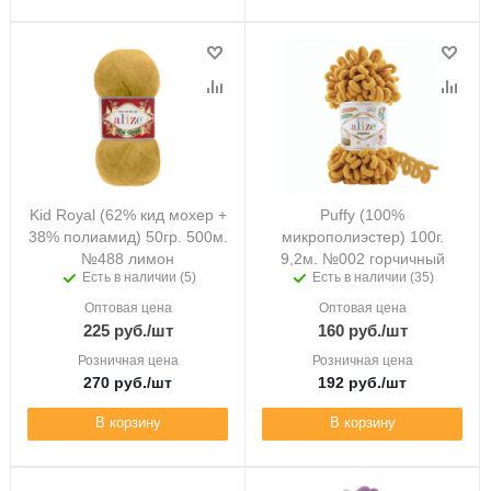
Kid Royal (62% кид мохер +
Puffy (100%
38% полиамид) 50гр. 500м.
микрополиэстер) 100г.
№488 лимон
9,2м. №002 горчичный
Есть в наличии (5)
Есть в наличии (35)
Оптовая цена
Оптовая цена
225
руб.
/шт
160
руб.
/шт
Розничная цена
Розничная цена
270
руб.
/шт
192
руб.
/шт
В корзину
В корзину