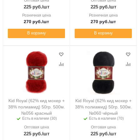
Оптовая цена
Оптовая цена
225
руб.
/шт
225
руб.
/шт
Розничная цена
Розничная цена
270
руб.
/шт
270
руб.
/шт
В корзину
В корзину
Kid Royal (62% кид мохер +
Kid Royal (62% кид мохер +
38% полиамид) 50гр. 500м.
38% полиамид) 50гр. 500м.
№056 красный
№060 чёрный
Есть в наличии (30)
Есть в наличии (70)
Оптовая цена
Оптовая цена
225
руб.
/шт
225
руб.
/шт