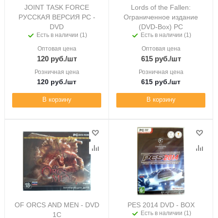
JOINT TASK FORCE
Lords of the Fallen:
РУССКАЯ ВЕРСИЯ PC -
Ограниченное издание
DVD
(DVD-Box) PC
Есть в наличии (1)
Есть в наличии (1)
Оптовая цена
Оптовая цена
120
руб.
/шт
615
руб.
/шт
Розничная цена
Розничная цена
120
руб.
/шт
615
руб.
/шт
В корзину
В корзину
OF ORCS AND MEN - DVD
PES 2014 DVD - BOX
Есть в наличии (1)
1C