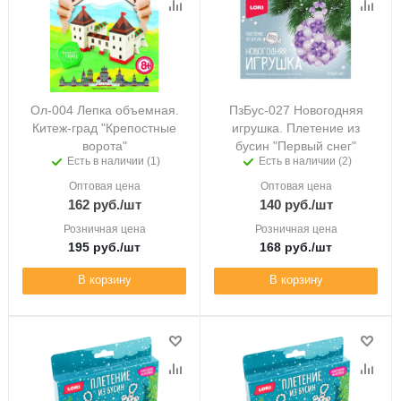
Ол-004 Лепка объемная.
ПзБус-027 Новогодняя
Китеж-град "Крепостные
игрушка. Плетение из
ворота"
бусин "Первый снег"
Есть в наличии (1)
Есть в наличии (2)
Оптовая цена
Оптовая цена
162
руб.
/шт
140
руб.
/шт
Розничная цена
Розничная цена
195
руб.
/шт
168
руб.
/шт
В корзину
В корзину