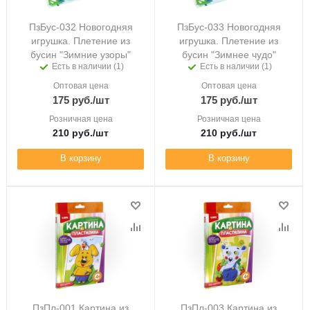
ПзБус-032 Новогодняя
ПзБус-033 Новогодняя
игрушка. Плетение из
игрушка. Плетение из
бусин "Зимние узоры"
бусин "Зимнее чудо"
Есть в наличии (1)
Есть в наличии (1)
Оптовая цена
Оптовая цена
175
руб.
/шт
175
руб.
/шт
Розничная цена
Розничная цена
210
руб.
/шт
210
руб.
/шт
В корзину
В корзину
ПзПл-001 Картина из
ПзПл-003 Картина из