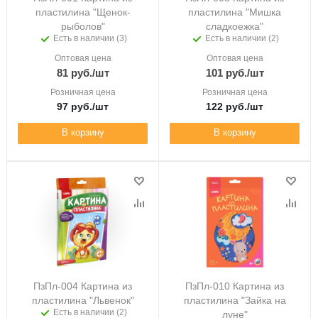
пластилина "Щенок-
пластилина "Мишка
рыболов"
сладкоежка"
Есть в наличии (3)
Есть в наличии (2)
Оптовая цена
Оптовая цена
81
руб.
/шт
101
руб.
/шт
Розничная цена
Розничная цена
97
руб.
/шт
122
руб.
/шт
В корзину
В корзину
ПзПл-004 Картина из
ПзПл-010 Картина из
пластилина "Львенок"
пластилина "Зайка на
Есть в наличии (2)
луне"