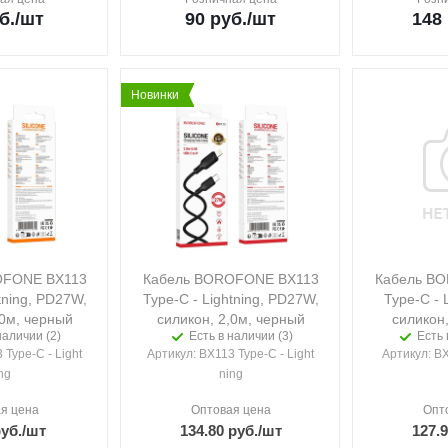
б.
/шт
90
руб.
/шт
148
Новинки
OFONE BX113
Кабель BOROFONE BX113
Кабель B
tning, PD27W,
Type-C - Lightning, PD27W,
Type-C - L
,0м, черный
силикон, 2,0м, черный
силикон
наличии (2)
Есть в наличии (3)
Есть 
 Type-C - Light
Артикул
: BX113 Type-C - Light
Артикул
: B
ng
ning
я цена
Оптовая цена
Опт
уб.
/шт
134.80
руб.
/шт
127.