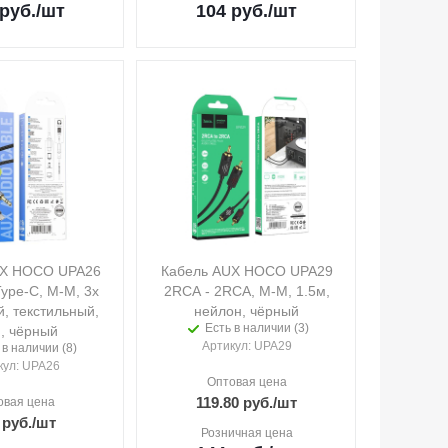
руб.
/шт
104
руб.
/шт
UX HOCO UPA26
Кабель AUX HOCO UPA29
Type-C, M-M, 3х
2RCA - 2RCA, M-M, 1.5м,
й, текстильный,
нейлон, чёрный
Есть в наличии (3)
, чёрный
Артикул
: UPA29
 в наличии (8)
кул
: UPA26
Оптовая цена
119.80
руб.
/шт
овая цена
руб.
/шт
Розничная цена