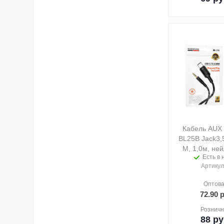
Кабель AU
BL25B Jack3,5
M, 1,0м, не
Есть в 
Артикул
Оптова
72.90
р
Розничн
88
ру