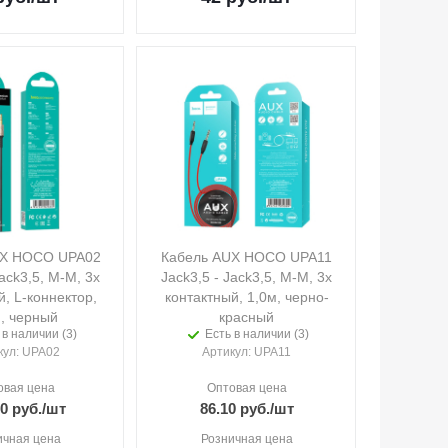
UX HOCO UPA02
Кабель AUX HOCO UPA11
Jack3,5, M-M, 3х
Jack3,5 - Jack3,5, M-M, 3х
й, L-коннектор,
контактный, 1,0м, черно-
, черный
красный
 в наличии (3)
Есть в наличии (3)
кул
: UPA02
Артикул
: UPA11
овая цена
Оптовая цена
10
руб.
/шт
86.10
руб.
/шт
ичная цена
Розничная цена