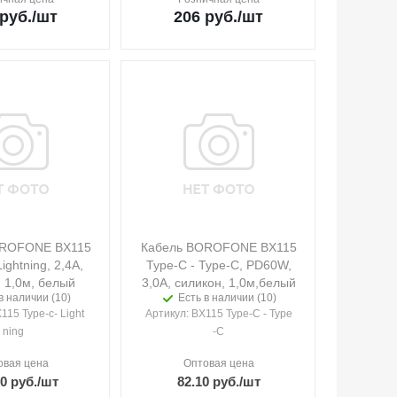
руб.
/шт
206
руб.
/шт
OROFONE BX115
Кабель BOROFONE BX115
ightning, 2,4A,
Type-C - Type-C, PD60W,
, 1,0м, белый
3,0A, силикон, 1,0м,белый
в наличии (10)
Есть в наличии (10)
X115 Type-c- Light
Артикул
: BX115 Type-C - Type
ning
-C
овая цена
Оптовая цена
90
руб.
/шт
82.10
руб.
/шт