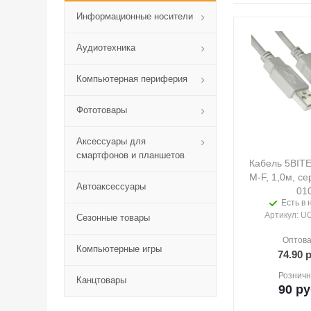
Информационные носители
Аудиотехника
Компьютерная периферия
Фототовары
Аксессуары для
смартфонов и планшетов
Кабель 5BITE
M-F, 1,0м, с
Автоаксессуары
01
Есть в 
Артикул
: U
Сезонные товары
Оптова
Компьютерные игры
74.90
р
Розничн
Канцтовары
90
ру