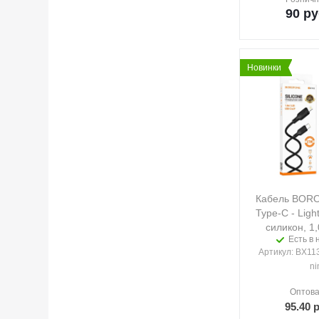
90
ру
Новинки
Кабель BOR
Type-C - Ligh
силикон, 1
Есть в 
Артикул
: BX113
ni
Оптова
95.40
р