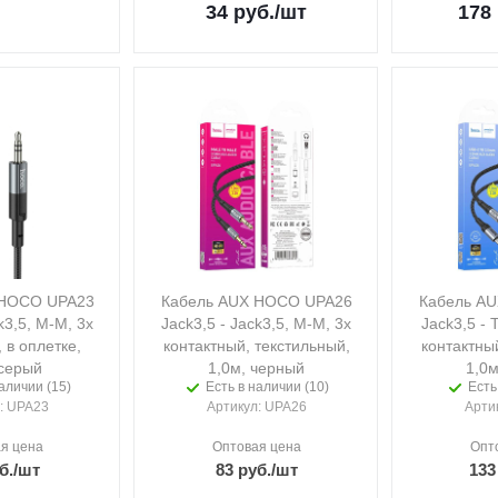
34
руб.
/шт
178
 HOCO UPA23
Кабель AUX HOCO UPA26
Кабель A
k3,5, M-M, 3х
Jack3,5 - Jack3,5, M-M, 3х
Jack3,5 - 
 в оплетке,
контактный, текстильный,
контактны
 серый
1,0м, черный
1,0м
аличии (15)
Есть в наличии (10)
Есть
: UPA23
Артикул
: UPA26
Арти
я цена
Оптовая цена
Опт
б.
/шт
83
руб.
/шт
133