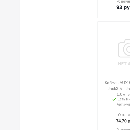
Розничн
93
ру
Кабель AUX
Jack3,5 - J
1,0м, 
Есть в 
Артикул
Оптова
74.70
р
Розничн