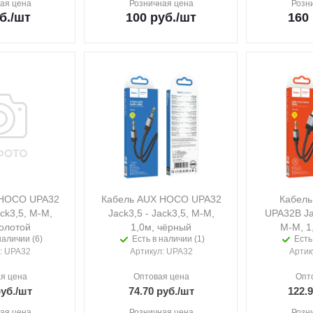
ая цена
Розничная цена
Розн
б.
/шт
100
руб.
/шт
160
 HOCO UPA32
Кабель AUX HOCO UPA32
Кабел
ack3,5, M-M,
Jack3,5 - Jack3,5, M-M,
UPA32B Ja
золотой
1,0м, чёрный
M-M, 1
наличии (6)
Есть в наличии (1)
Есть
: UPA32
Артикул
: UPA32
Артик
я цена
Оптовая цена
Опт
уб.
/шт
74.70
руб.
/шт
122.
ая цена
Розничная цена
Розн