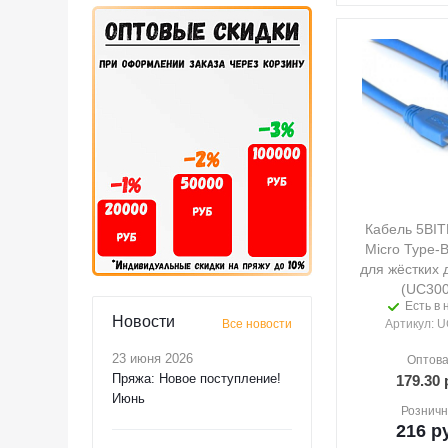
Кабель 5BIT
Micro Type-B
для жёстких 
(UC300
Есть в 
Новости
Все новости
Артикул
: 
23 июня 2026
Оптова
Пряжа: Новое поступление!
179.30
р
Июнь
Розничн
216
ру