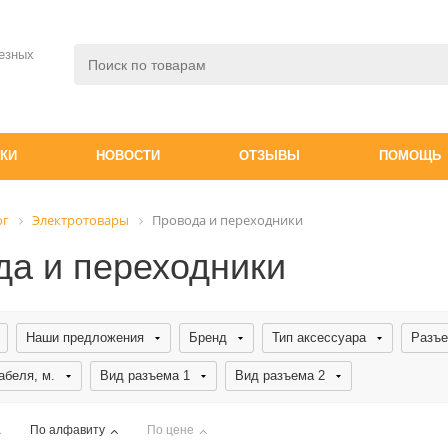
езных
ДКИ
НОВОСТИ
ОТЗЫВЫ
ПОМОЩЬ
ог
Электротовары
Провода и переходники
да и переходники
Наши предложения
Бренд
Тип аксессуара
Разъе
абеля, м.
Вид разъема 1
Вид разъема 2
По алфавиту
По цене