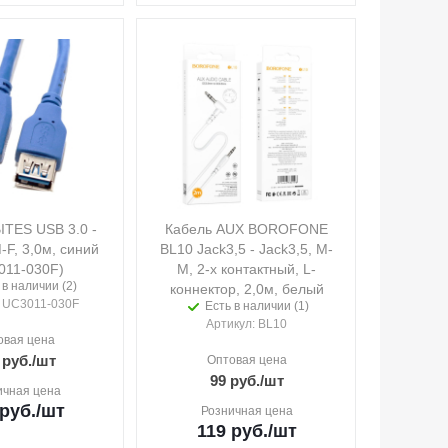
ITES USB 3.0 -
Кабель AUX BOROFONE
-F, 3,0м, синий
BL10 Jack3,5 - Jack3,5, M-
011-030F)
M, 2-х контактный, L-
 в наличии (2)
коннектор, 2,0м, белый
: UC3011-030F
Есть в наличии (1)
Артикул
: BL10
овая цена
руб.
/шт
Оптовая цена
99
руб.
/шт
ичная цена
руб.
/шт
Розничная цена
119
руб.
/шт