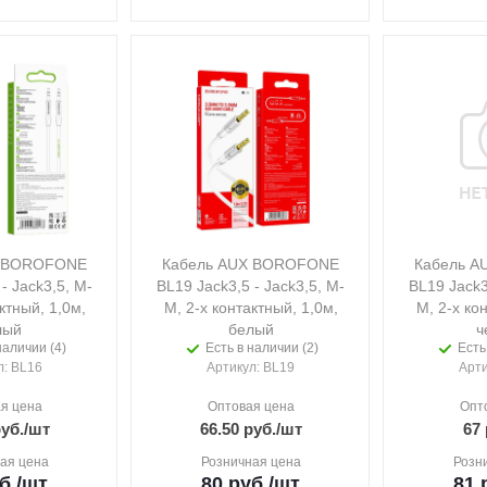
X BOROFONE
Кабель AUX BOROFONE
Кабель 
- Jack3,5, M-
BL19 Jack3,5 - Jack3,5, M-
BL19 Jack3
ктный, 1,0м,
M, 2-х контактный, 1,0м,
M, 2-х ко
лый
белый
ч
наличии (4)
Есть в наличии (2)
Есть
л
: BL16
Артикул
: BL19
Арт
я цена
Оптовая цена
Опт
уб.
/шт
66.50
руб.
/шт
67
ая цена
Розничная цена
Розн
б.
/шт
80
руб.
/шт
81
р