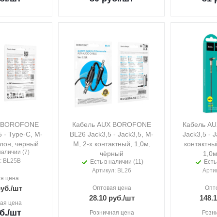
X BOROFONE
Кабель AUX BOROFONE
Кабель A
 - Type-C, M-
BL26 Jack3,5 - Jack3,5, M-
Jack3,5 - 
йлон, черный
M, 2-х контактный, 1,0м,
контактны
наличии (7)
чёрный
1,0м
: BL25B
Есть в наличии (11)
Есть
Артикул
: BL26
Арти
я цена
уб.
/шт
Оптовая цена
Опт
28.10
руб.
/шт
148.
ая цена
б.
/шт
Розничная цена
Розн