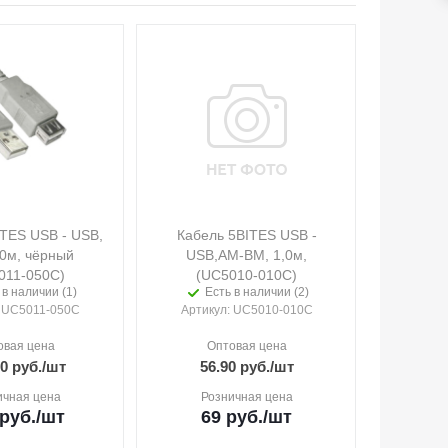
TES USB - USB,
Кабель 5BITES USB -
,0м, чёрный
USB,AM-BM, 1,0м,
011-050C)
(UC5010-010C)
 в наличии (1)
Есть в наличии (2)
: UC5011-050C
Артикул
: UC5010-010C
овая цена
Оптовая цена
60
руб.
/шт
56.90
руб.
/шт
ичная цена
Розничная цена
руб.
/шт
69
руб.
/шт