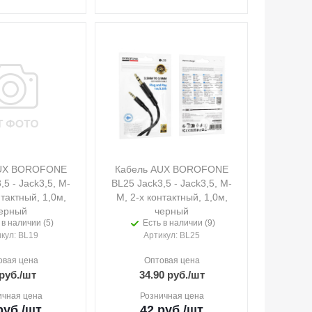
AUX BOROFONE
Кабель AUX BOROFONE
,5 - Jack3,5, M-
BL25 Jack3,5 - Jack3,5, M-
нтактный, 1,0м,
M, 2-х контактный, 1,0м,
ерный
черный
 в наличии (5)
Есть в наличии (9)
икул
: BL19
Артикул
: BL25
овая цена
Оптовая цена
руб.
/шт
34.90
руб.
/шт
ичная цена
Розничная цена
уб.
/шт
42
руб.
/шт