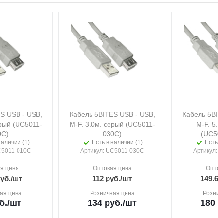
S USB - USB,
Кабель 5BITES USB - USB,
Кабель 5BI
ерый (UC5011-
M-F, 3,0м, серый (UC5011-
M-F, 5
0C)
030C)
(UC5
наличии (1)
Есть в наличии (1)
Есть
C5011-010C
Артикул
: UC5011-030C
Артикул
я цена
Оптовая цена
Опт
уб.
/шт
112
руб.
/шт
149.
ая цена
Розничная цена
Розн
б.
/шт
134
руб.
/шт
180