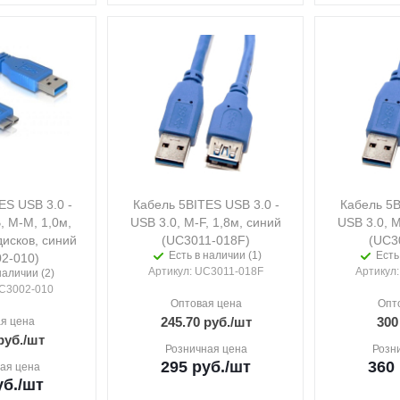
ES USB 3.0 -
Кабель 5BITES USB 3.0 -
Кабель 5B
, M-M, 1,0м,
USB 3.0, M-F, 1,8м, синий
USB 3.0, M
дисков, синий
(UC3011-018F)
(UC3
Есть в наличии (1)
Есть
2-010)
Артикул
: UC3011-018F
Артикул
наличии (2)
UC3002-010
Оптовая цена
Опт
245.70
руб.
/шт
300
я цена
уб.
/шт
Розничная цена
Розн
295
руб.
/шт
360
ая цена
б.
/шт