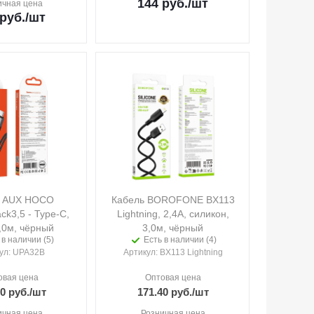
144
руб.
/шт
ичная цена
руб.
/шт
ь AUX HOCO
Кабель BOROFONE BX113
ck3,5 - Type-C,
Lightning, 2,4A, силикон,
,0м, чёрный
3,0м, чёрный
 в наличии (5)
Есть в наличии (4)
ул
: UPA32B
Артикул
: BX113 Lightning
овая цена
Оптовая цена
90
руб.
/шт
171.40
руб.
/шт
ичная цена
Розничная цена