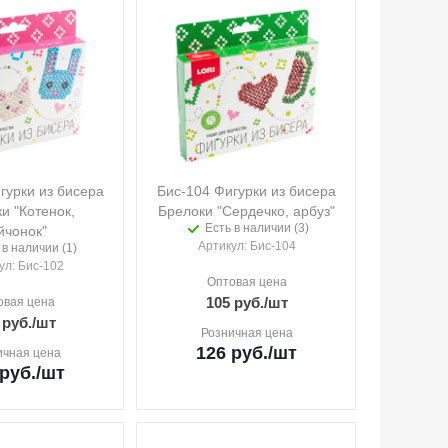
гурки из бисера
Бис-104 Фигурки из бисера
и "Котенок,
Брелоки "Сердечко, арбуз"
Есть в наличии (3)
йчонок"
Артикул
: Бис-104
 в наличии (1)
ул
: Бис-102
Оптовая цена
105
руб.
/шт
овая цена
руб.
/шт
Розничная цена
126
руб.
/шт
ичная цена
руб.
/шт