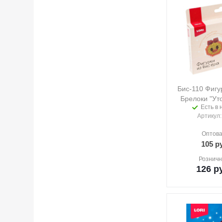
Бис-110 Фигу
Брелоки "Уто
Есть в 
Артикул
Оптова
105
ру
Розничн
126
ру