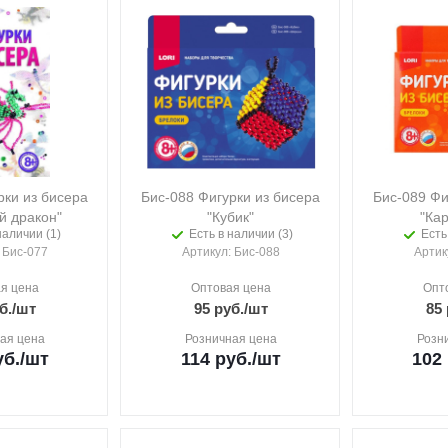
рки из бисера
Бис-088 Фигурки из бисера
Бис-089 Фи
й дракон"
"Кубик"
"Ка
наличии (1)
Есть в наличии (3)
Есть
: Бис-077
Артикул
: Бис-088
Артик
я цена
Оптовая цена
Опт
б.
/шт
95
руб.
/шт
85
ая цена
Розничная цена
Розн
б.
/шт
114
руб.
/шт
102