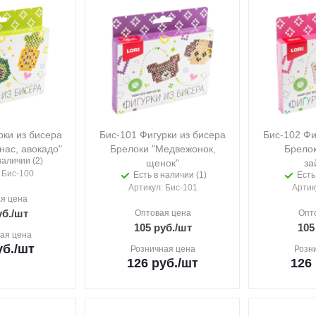
рки из бисера
Бис-101 Фигурки из бисера
Бис-102 Фи
нас, авокадо"
Брелоки "Медвежонок,
Брелок
наличии (2)
щенок"
за
: Бис-100
Есть в наличии (1)
Есть
Артикул
: Бис-101
Артик
я цена
б.
/шт
Оптовая цена
Опт
105
руб.
/шт
105
ая цена
б.
/шт
Розничная цена
Розн
126
руб.
/шт
126