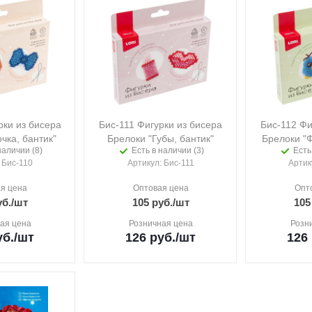
рки из бисера
Бис-111 Фигурки из бисера
Бис-112 Фи
чка, бантик"
Брелоки "Губы, бантик"
Брелоки "
наличии (8)
Есть в наличии (3)
Есть
: Бис-110
Артикул
: Бис-111
Артик
я цена
Оптовая цена
Опт
б.
/шт
105
руб.
/шт
105
ая цена
Розничная цена
Розн
б.
/шт
126
руб.
/шт
126