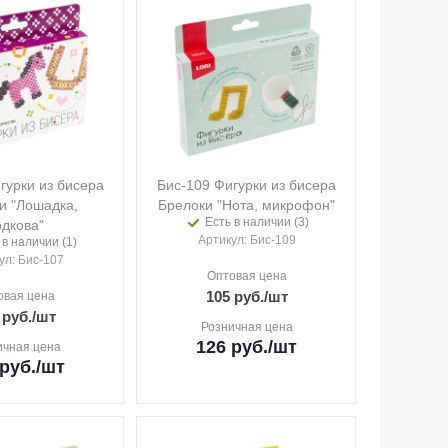
гурки из бисера
Бис-109 Фигурки из бисера
и "Лошадка,
Брелоки "Нота, микрофон"
Есть в наличии (3)
дкова"
Артикул
: Бис-109
 в наличии (1)
ул
: Бис-107
Оптовая цена
105
руб.
/шт
овая цена
руб.
/шт
Розничная цена
126
руб.
/шт
ичная цена
руб.
/шт