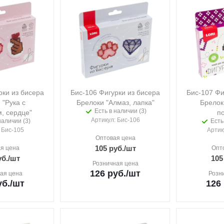
рки из бисера
Бис-106 Фигурки из бисера
Бис-107 Фи
 "Рука с
Брелоки "Алмаз, лапка"
Брелок
Есть в наличии (3)
, сердце"
по
Артикул
: Бис-106
наличии (3)
Есть
: Бис-105
Артик
Оптовая цена
105
руб.
/шт
я цена
Опт
б.
/шт
105
Розничная цена
126
руб.
/шт
ая цена
Розн
б.
/шт
126