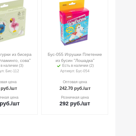
гурки из бисера
Бус-055 Игрушки Плетение
Фламинго, сова"
из бусин "Лошадка"
 в наличии (3)
Есть в наличии (2)
ул
: Бис-112
Артикул
: Бус-054
овая цена
Оптовая цена
руб.
/шт
242.70
руб.
/шт
ичная цена
Розничная цена
руб.
/шт
292
руб.
/шт