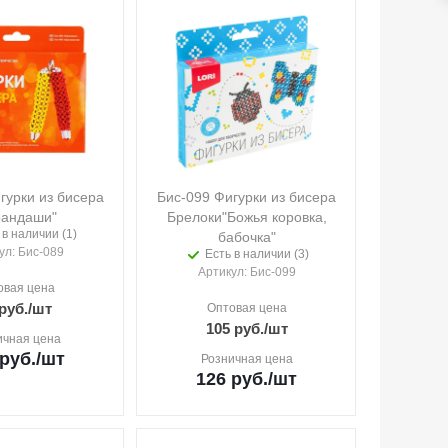
гурки из бисера
Бис-099 Фигурки из бисера
рандаши"
Брелоки"Божья коровка,
 в наличии (1)
бабочка"
ул
: Бис-089
Есть в наличии (3)
Артикул
: Бис-099
овая цена
руб.
/шт
Оптовая цена
105
руб.
/шт
ичная цена
руб.
/шт
Розничная цена
126
руб.
/шт