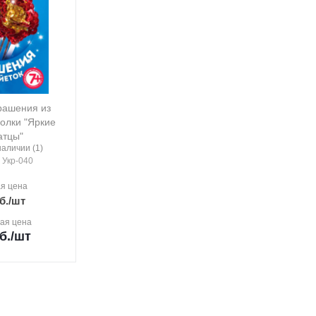
рашения из
колки "Яркие
атцы"
наличии (1)
: Укр-040
я цена
б.
/шт
ая цена
б.
/шт