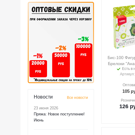
Бис-100 Фигу
Брелоки "Ана
Есть в 
Артикул
Оптова
105
ру
Новости
Все новости
Розничн
126
ру
23 июня 2026
Пряжа: Новое поступление!
Июнь