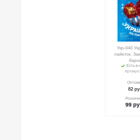
Укр-040 Ук
пайеток. За
барх
Есть в 
Артикул
Оптова
82
ру
Розничн
99
ру