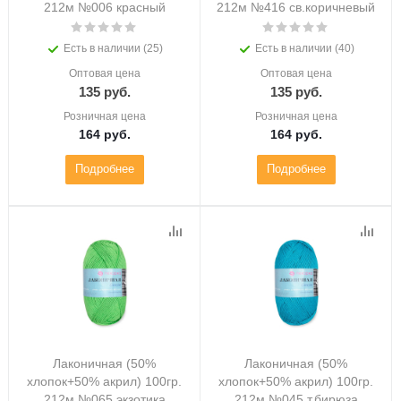
212м №006 красный
212м №416 св.коричневый
Есть в наличии (25)
Есть в наличии (40)
Оптовая цена
Оптовая цена
135
руб.
135
руб.
Розничная цена
Розничная цена
164
руб.
164
руб.
Подробнее
Подробнее
Лаконичная (50%
Лаконичная (50%
хлопок+50% акрил) 100гр.
хлопок+50% акрил) 100гр.
212м №065 экзотика
212м №045 т.бирюза